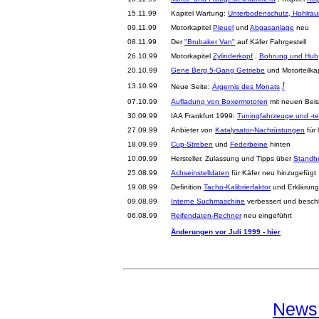
15.11.99
Kapitel Wartung:
Unterbodenschutz, Hohlrau
09.11.99
Motorkapitel
Pleuel
und
Abgasanlage
neu
08.11.99
Der
"Brubaker Van"
auf Käfer Fahrgestell
26.10.99
Motorkapitel
Zylinderkopf
,
Bohrung und Hub
20.10.99
Gene Berg 5-Gang Getriebe
und Motorteilka
!
13.10.99
Neue Seite:
Ärgernis des Monats
07.10.99
Aufladung von Boxermotoren
mit neuen Beisp
30.09.99
IAA Frankfurt 1999:
Tuningfahrzeuge und -te
27.09.99
Anbieter von
Katalysator-Nachrüstungen
für 
18.09.99
Cup-Streben
und
Federbeine
hinten
10.09.99
Hersteller, Zulassung und Tipps über
Standh
25.08.99
Achseinstelldaten
für Käfer neu hinzugefügt
19.08.99
Definition
Tacho-Kalibrierfaktor
und Erklärung
09.08.99
Interne Suchmaschine
verbessert und besch
06.08.99
Reifendaten-Rechner
neu eingeführt
Änderungen vor Juli 1999 - hier
News 