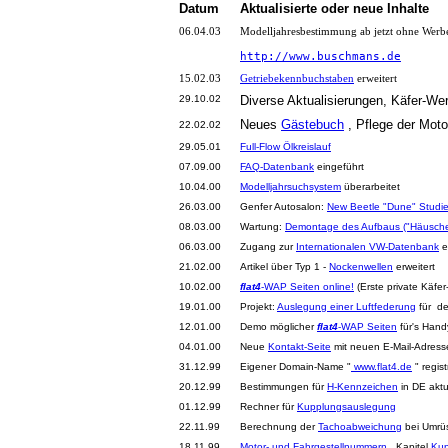
Datum
Aktualisierte oder neue Inhalte
06.04.03
Modelljahresbestimmung ab jetzt ohne Wer
http://www.buschmans.de
15.02.03
Getriebekennbuchstaben
erweitert
29.10.02
Diverse Aktualisierungen, Käfer-Werk
Neues
Gästebuch
, Pflege der Moto
22.02.02
29.05.01
Full-Flow Ölkreislauf
07.09.00
FAQ-Datenbank
eingeführt
10.04.00
Modelljahrsuchsystem
überarbeitet
26.03.00
Genfer Autosalon:
New Beetle "Dune" Studi
08.03.00
Wartung:
Demontage des Aufbaus ("Häusch
06.03.00
Zugang zur
Internationalen VW-Datenbank
er
21.02.00
Artikel über Typ 1 -
Nockenwellen
erweitert
10.02.00
flat4
-WAP Seiten online!
(Erste private Käfe
19.01.00
Projekt:
Auslegung einer Luftfederung
für de
12.01.00
Demo möglicher
flat4
-WAP Seiten
für's Hand
04.01.00
Neue
Kontakt-Seite
mit neuen E-Mail-Adress
31.12.99
Eigener Domain-Name "
www.flat4.de
" regist
20.12.99
Bestimmungen für
H-Kennzeichen
in DE aktua
01.12.99
Rechner für
Kupplungsauslegung
22.11.99
Berechnung der
Tachoabweichung
bei Umrüs
18.11.99
Motor- und Fahrgestellnummern
, Kapitel
Kup